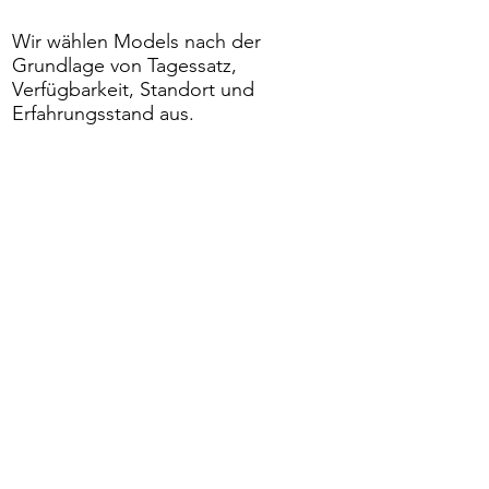
Wir wählen Models nach der
Grundlage von Tagessatz,
Verfügbarkeit, Standort und
Erfahrungsstand aus.
90% unserer Dreharbeiten werden in
der Schweiz und auf Mallorca
durchgeführt. Daher werden wir im
Allgemeinen nur Models
berücksichtigen, die in der Schweiz
oder auf Mallorca leben, oder
derzeit ansässig sind.
Leider können wir Dich aufgrund der
großen Anzahl an Anfragen nicht
persönlich kontaktieren, es sei denn,
Du wurdest erfolgreich gescoutet.