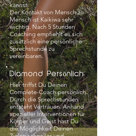
kannst.
Der Kontakt von Mensch zu
Mensch ist Kaikiwa sehr
wichtig. Nach 5 Stunden
Coaching empfiehlt es sich
zusätzlich eine persönliche
Sprechstunde zu
vereinbaren.
Diamond
Persönlich
:
Hier triffst Du Deinen
Complete-Coach persönlich.
Durch die Sprechstunden
entsteht Vertrauen. Anhand
spezieller Interventionen für
Körper und Geist hast Du
die Möglichkeit Deinen
Zielen schneller und