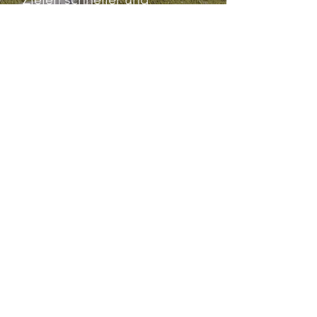
effizienter näher zu
kommen.
Während dem Coaching
wird Frau herausgefordert!
Kaikiwa legt grossen Wert
auf Nachhaltigkeit und
deshalb sind die Coachings
langfristig ausgerichtet.
Schliesslich sollen alte
Muster durchbrochen, neue
Konzepte verinnerlicht und
Dein Leben dadurch
bereichert werden.
EINZEL-COACHING