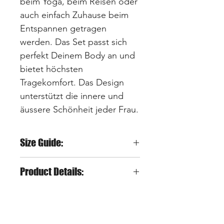
beim Yoga, beim Reisen oder
auch einfach Zuhause beim
Entspannen getragen
werden. Das Set passt sich
perfekt Deinem Body an und
bietet höchsten
Tragekomfort. Das Design
unterstützt die innere und
äussere Schönheit jeder Frau.
Size Guide:
S = entspricht XS-S
Product Details:
M = entspricht S-M
L = entspricht M-L
Material: 78% Nylon 22%
Du kannst Dich nicht
Elastan
entscheiden? Dann nimm
Compression