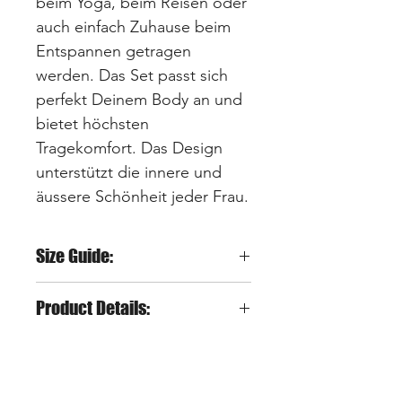
beim Yoga, beim Reisen oder
auch einfach Zuhause beim
Entspannen getragen
werden. Das Set passt sich
perfekt Deinem Body an und
bietet höchsten
Tragekomfort. Das Design
unterstützt die innere und
äussere Schönheit jeder Frau.
Size Guide:
S = entspricht XS-S
Product Details:
M = entspricht S-M
L = entspricht M-L
Material: 78% Nylon 22%
Du kannst Dich nicht
Elastan
entscheiden? Dann nimm
Compression