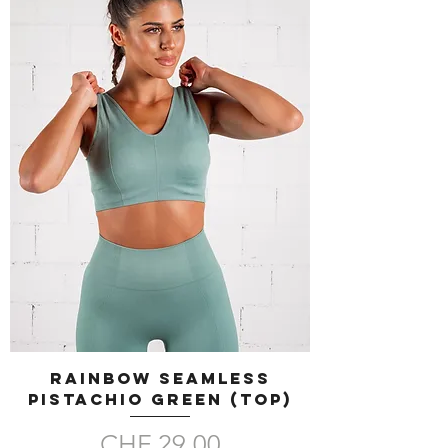
RAINBOW SEAMLESS
Pistachio Green (TOP)
Preis
CHF 29.00