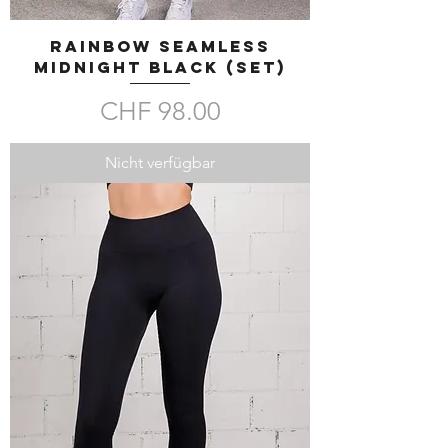
RAINBOW SEAMLESS
Midnight Black (SET)
Preis
CHF 98.00
Nicht verfügbar