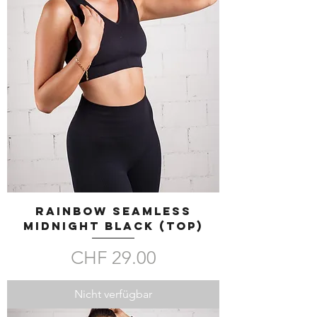
RAINBOW SEAMLESS
Midnight Black (TOP)
Preis
CHF 29.00
Nicht verfügbar